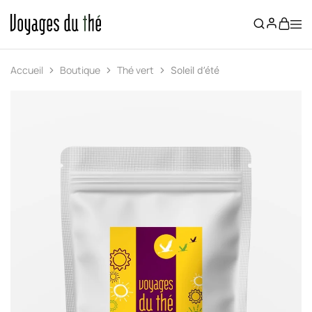
VOYAGES
Boutique
DU
de
THE
thé
à
Accueil
Boutique
Thé vert
Soleil d’été
Nantes